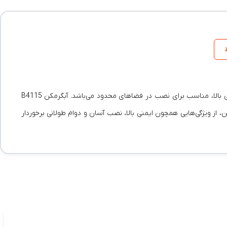
آبگرمکن دیواری بوتان مدل B4115 Turbo انتخابی ایده‌آل برای تامین آب گرم منازل و فضاهای کوچک است. این محصول با طراحی جمع‌وجور و کارایی بالا، مناسب برای نصب در فضاهای محدود می‌باشد. آبگرمکن B4115
ئن، از ویژگی‌هایی همچون ایمنی بالا، نصب آسان و دوام طولانی برخوردار