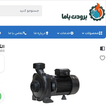
محصولات
خدمات
درباره ما
تماس با ما
الک
DD3