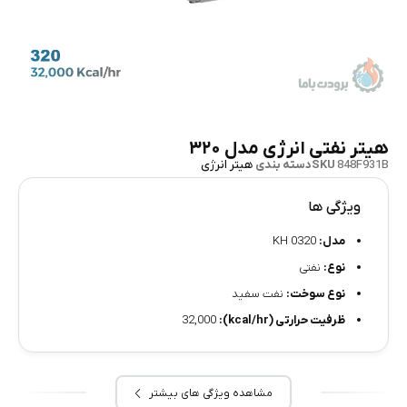
هیتر نفتی انرژی مدل ۳۲۰
848F931B
SKU
دسته بندی
هیتر انرژی
ویژگی ها
مدل:
KH 0320
نوع:
نفتی
نوع سوخت:
نفت سفید
ظرفیت حرارتی (kcal/hr):
32,000
مشاهده ویژگی های بیشتر