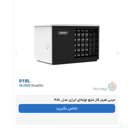
مینی هیتر گاز مایع لوله‌ای انرژی مدل ۶۱۸L
مینی ه
موجود
موجو
تماس بگیرید