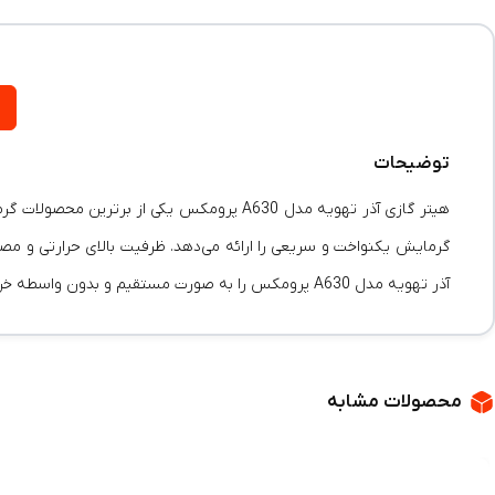
توضیحات
هیتر گازی آذر تهویه مدل A630 پرومکس یکی ا
گرمایش یکنواخت و سریعی را ارائه می‌دهد. ظرفیت بالای حرارتی و مصرف
آذر تهویه مدل A630 پرومکس را به صورت مستقیم و بدون واسطه خریداری کرده و از ارسال سریع آن بهره‌مند شوید. این محصول با داشتن استانداردهای روز دنیا، امنیت و راحتی را برای شما به ارمغان می‌آورد.
محصولات مشابه