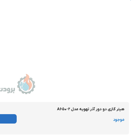
هیتر گازی دو دور آذر تهویه مدل A۶۵۰-۲
موجود