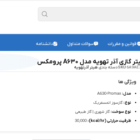
قوانین و مقررات
سوالات متداول
دانشنامه
 گازی آذر تهویه مدل A۶۳۰ پرومکس
6A9AE
SKU
دسته بندی
هیتر آذرتهویه
ویژگی ها
مدل:
A630-Promax
نوع:
گازسوز اتمسفریک
نوع سوخت:
گاز شهری | گاز طبیعی
ظرفیت حرارتی (kcal/hr):
30,000