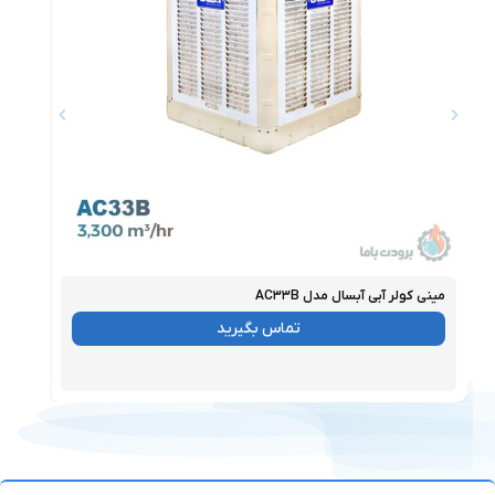
مینی کولر آبی آبسال مدل AC۳۳B
مینی ک
موجود
موجو
تماس بگیرید