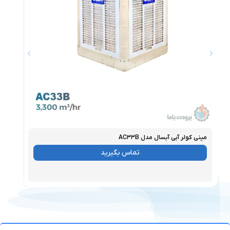
مینی کولر آبی آبسال مدل AC۳۳B
مینی ک
موجود
موجو
تماس بگیرید