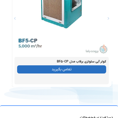
کولر آبی سلولزی برفاب مدل BF۵-CP
کولر آبی ۷۰۰۰ بر
موجود
موجو
تماس بگیرید
دسته‌بندی محصولات