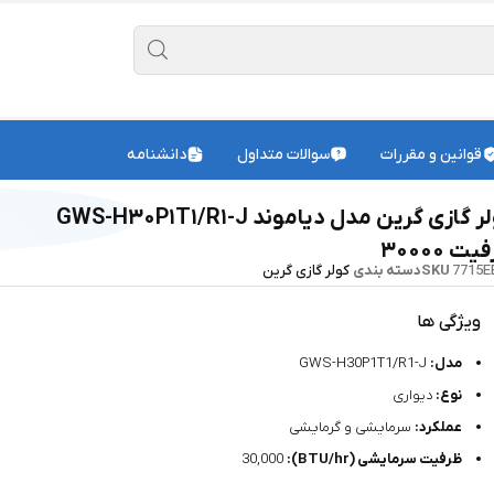
قوانین و مقررات
سوالات متداول
دانشنامه
کولر گازی گرین مدل دیاموند GWS-H۳۰P۱T۱/R۱-J
ت ۳۰۰۰۰
7715E
SKU
دسته بندی
کولر گازی گرین
ویژگی ها
مدل:
GWS-H30P1T1/R1-J
نوع:
دیواری
عملکرد:
سرمایشی و گرمایشی
ظرفیت سرمایشی (BTU/hr):
30,000