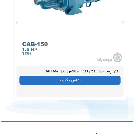
الکتروپمپ خودمکش تکفاز پنتاکس مدل CAB-۱۵۰
الکتر
موجود
موجو
تماس بگیرید