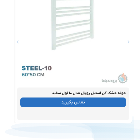
حوله خشک‌ کن استیل رویال مدل ۱۰ لول سفید
حوله خ
موجود
موجو
تماس بگیرید