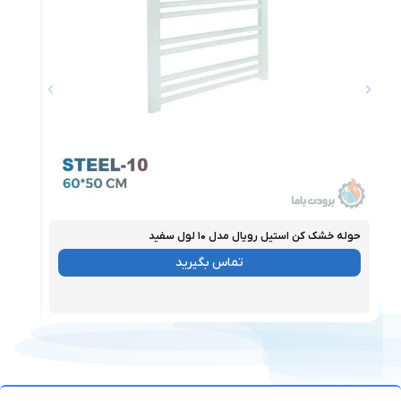
حوله خشک‌ کن استیل رویال مدل ۱۰ لول سفید
حوله خ
موجود
موجو
تماس بگیرید