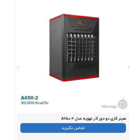
هیتر گازی دو دور آذر تهویه مدل A۶۵۰-۲
هیتر گ
موجود
موجو
تماس بگیرید