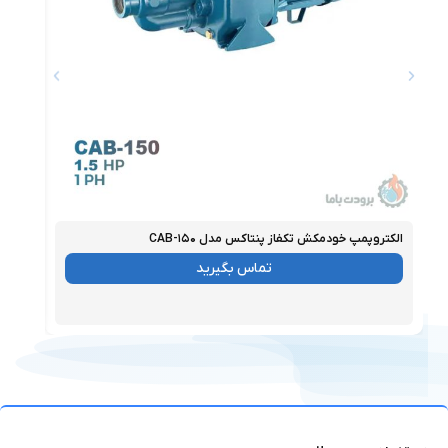
الکتروپمپ خودمکش تکفاز پنتاکس مدل CAB-۱۵۰
الکتر
موجود
موجو
تماس بگیرید